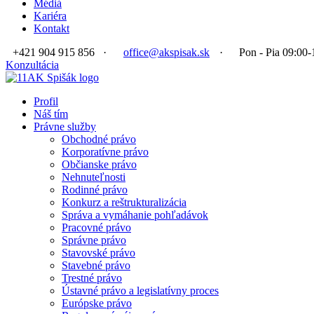
Médiá
Kariéra
Kontakt
+421 904 915 856
·
office@akspisak.sk
·
Pon - Pia 09:00-
Konzultácia
Profil
Náš tím
Právne služby
Obchodné právo
Korporatívne právo
Občianske právo
Nehnuteľnosti
Rodinné právo
Konkurz a reštrukturalizácia
Správa a vymáhanie pohľadávok
Pracovné právo
Správne právo
Stavovské právo
Stavebné právo
Trestné právo
Ústavné právo a legislatívny proces
Európske právo