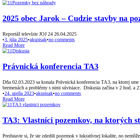
2025 obec Jarok – Cudzie stavby na p
Reportáž televízie JOJ 24 26.04.2025
•
3. júla 2025
•
akspisak
•
no comments
Read More
Právnická konferencia TA3
Dňa 02.03.2023 sa konala Právnická konferencia TA3, na ktorej sme 
bremenách a problémy s nimi súvisiace. Diskusia začína v 2 hod. a 
•
24. apríla 2023
•
akspisak
•
no comments
Read More
TA3: Vlastníci pozemkov, na ktorých s
Predstavte si, že ste zdedili pozemok v lukratívnej lokalite, no nemôž