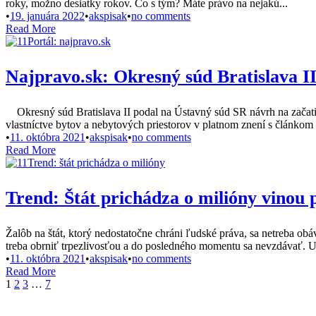
roky, možno desiatky rokov. Čo s tým? Máte právo na nejakú...
•
19. januára 2022
•
akspisak
•
no comments
Read More
Najpravo.sk: Okresný súd Bratislava I
Okresný súd Bratislava II podal na Ústavný súd SR návrh na začatie
vlastníctve bytov a nebytových priestorov v platnom znení s článkom 2
•
11. októbra 2021
•
akspisak
•
no comments
Read More
Trend: Štát prichádza o milióny vinou 
Žalôb na štát, ktorý nedostatočne chráni ľudské práva, sa netreba obá
treba obrniť trpezlivosťou a do posledného momentu sa nevzdávať. Uk
•
11. októbra 2021
•
akspisak
•
no comments
Read More
1
2
3
…
7