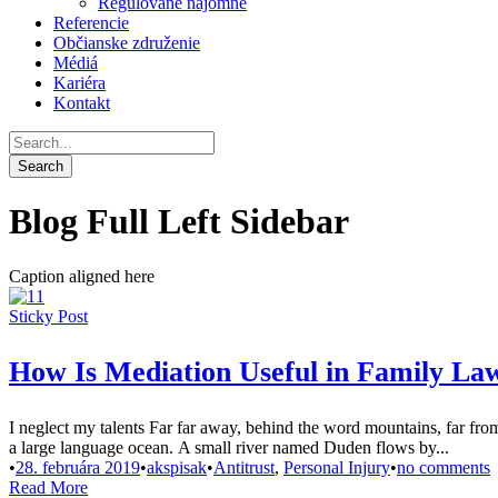
Regulované nájomné
Referencie
Občianske združenie
Médiá
Kariéra
Kontakt
Blog Full Left Sidebar
Caption aligned here
Sticky Post
How Is Mediation Useful in Family La
I neglect my talents Far far away, behind the word mountains, far from
a large language ocean. A small river named Duden flows by...
•
28. februára 2019
•
akspisak
•
Antitrust
,
Personal Injury
•
no comments
Read More