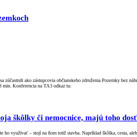
ozemkoch
sa zúčastnili ako zástupcovia občianskeho združenia Pozemky bez náh
23 min. Konferencia na TA3 odkaz tu:
toja škôlky či nemocnice, majú toho do
ete ho využívať – stojí na ňom totiž stavba. Napríklad škôlka, cesta, al