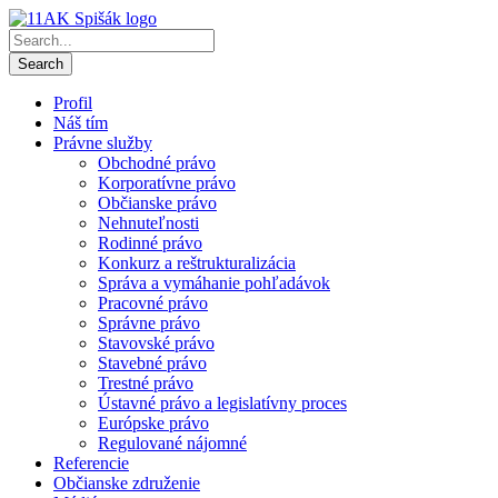
Profil
Náš tím
Právne služby
Obchodné právo
Korporatívne právo
Občianske právo
Nehnuteľnosti
Rodinné právo
Konkurz a reštrukturalizácia
Správa a vymáhanie pohľadávok
Pracovné právo
Správne právo
Stavovské právo
Stavebné právo
Trestné právo
Ústavné právo a legislatívny proces
Európske právo
Regulované nájomné
Referencie
Občianske združenie