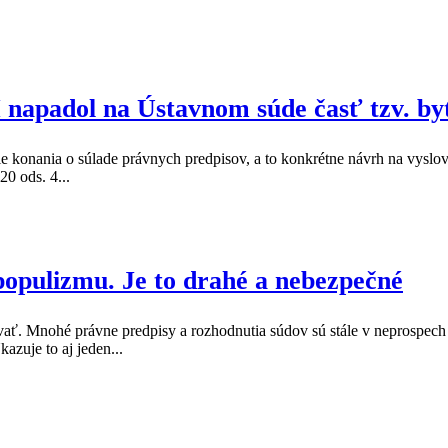
I napadol na Ústavnom súde časť tzv. b
 konania o súlade právnych predpisov, a to konkrétne návrh na vyslove
0 ods. 4...
populizmu. Je to drahé a nebezpečné
vať. Mnohé právne predpisy a rozhodnutia súdov sú stále v neprospech be
azuje to aj jeden...