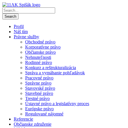
Profil
Náš tím
Právne služby
Obchodné právo
Korporatívne právo
Občianske právo
Nehnuteľnosti
Rodinné právo
Konkurz a reštrukturalizácia
Správa a vymáhanie pohľadávok
Pracovné právo
Správne právo
Stavovské právo
Stavebné právo
Trestné právo
Ústavné právo a legislatívny proces
Európske právo
Regulované nájomné
Referencie
Občianske združenie