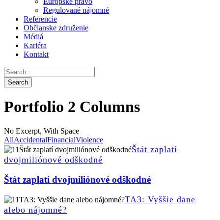
Európske právo
Regulované nájomné
Referencie
Občianske združenie
Médiá
Kariéra
Kontakt
Portfolio 2 Columns
No Excerpt, With Space
All
Accidental
Financial
Violence
Štát zaplatí
dvojmiliónové odškodné
Štát zaplatí dvojmiliónové odškodné
TA3: Vyššie dane
alebo nájomné?