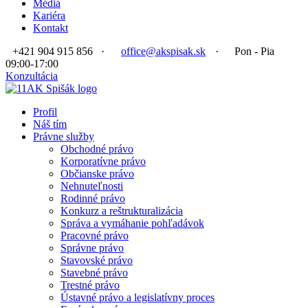
Médiá
Kariéra
Kontakt
+421 904 915 856
·
office@akspisak.sk
·
Pon - Pia
09:00-17:00
Konzultácia
Profil
Náš tím
Právne služby
Obchodné právo
Korporatívne právo
Občianske právo
Nehnuteľnosti
Rodinné právo
Konkurz a reštrukturalizácia
Správa a vymáhanie pohľadávok
Pracovné právo
Správne právo
Stavovské právo
Stavebné právo
Trestné právo
Ústavné právo a legislatívny proces