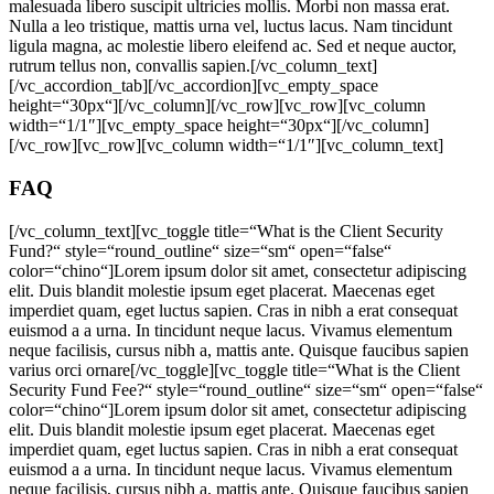
malesuada libero suscipit ultricies mollis. Morbi non massa erat.
Nulla a leo tristique, mattis urna vel, luctus lacus. Nam tincidunt
ligula magna, ac molestie libero eleifend ac. Sed et neque auctor,
rutrum tellus non, convallis sapien.[/vc_column_text]
[/vc_accordion_tab][/vc_accordion][vc_empty_space
height=“30px“][/vc_column][/vc_row][vc_row][vc_column
width=“1/1″][vc_empty_space height=“30px“][/vc_column]
[/vc_row][vc_row][vc_column width=“1/1″][vc_column_text]
FAQ
[/vc_column_text][vc_toggle title=“What is the Client Security
Fund?“ style=“round_outline“ size=“sm“ open=“false“
color=“chino“]Lorem ipsum dolor sit amet, consectetur adipiscing
elit. Duis blandit molestie ipsum eget placerat. Maecenas eget
imperdiet quam, eget luctus sapien. Cras in nibh a erat consequat
euismod a a urna. In tincidunt neque lacus. Vivamus elementum
neque facilisis, cursus nibh a, mattis ante. Quisque faucibus sapien
varius orci ornare[/vc_toggle][vc_toggle title=“What is the Client
Security Fund Fee?“ style=“round_outline“ size=“sm“ open=“false“
color=“chino“]Lorem ipsum dolor sit amet, consectetur adipiscing
elit. Duis blandit molestie ipsum eget placerat. Maecenas eget
imperdiet quam, eget luctus sapien. Cras in nibh a erat consequat
euismod a a urna. In tincidunt neque lacus. Vivamus elementum
neque facilisis, cursus nibh a, mattis ante. Quisque faucibus sapien