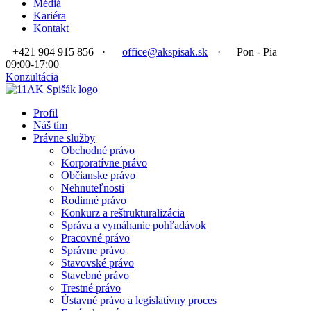
Médiá
Kariéra
Kontakt
+421 904 915 856
·
office@akspisak.sk
·
Pon - Pia
09:00-17:00
Konzultácia
Profil
Náš tím
Právne služby
Obchodné právo
Korporatívne právo
Občianske právo
Nehnuteľnosti
Rodinné právo
Konkurz a reštrukturalizácia
Správa a vymáhanie pohľadávok
Pracovné právo
Správne právo
Stavovské právo
Stavebné právo
Trestné právo
Ústavné právo a legislatívny proces