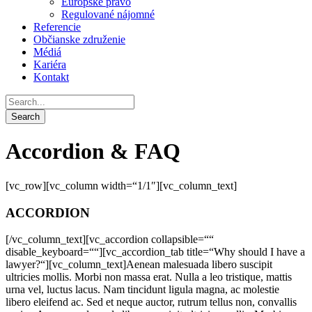
Európske právo
Regulované nájomné
Referencie
Občianske združenie
Médiá
Kariéra
Kontakt
Accordion & FAQ
[vc_row][vc_column width=“1/1″][vc_column_text]
ACCORDION
[/vc_column_text][vc_accordion collapsible=““
disable_keyboard=““][vc_accordion_tab title=“Why should I have a
lawyer?“][vc_column_text]Aenean malesuada libero suscipit
ultricies mollis. Morbi non massa erat. Nulla a leo tristique, mattis
urna vel, luctus lacus. Nam tincidunt ligula magna, ac molestie
libero eleifend ac. Sed et neque auctor, rutrum tellus non, convallis