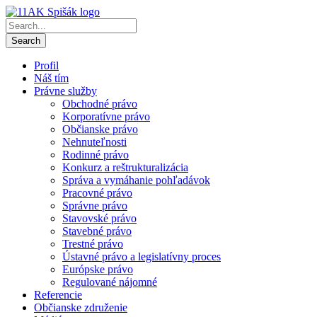
Profil
Náš tím
Právne služby
Obchodné právo
Korporatívne právo
Občianske právo
Nehnuteľnosti
Rodinné právo
Konkurz a reštrukturalizácia
Správa a vymáhanie pohľadávok
Pracovné právo
Správne právo
Stavovské právo
Stavebné právo
Trestné právo
Ústavné právo a legislatívny proces
Európske právo
Regulované nájomné
Referencie
Občianske združenie